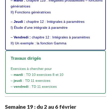
–
Mardi :
chapitre 11b
: Inégalités probabilistes – fonctions
génératrices
II) Fonctions génératrices
–
Jeudi :
chapitre 12
: Intégrales à paramètres
I) Étude d’une intégrale à paramètre
–
Vendredi :
chapitre 12
: Intégrales à paramètres
II) Un exemple : la fonction Gamma
Travaux dirigés
Exercices à chercher pour
–
mardi
: TD 10 exercices 8 et 10
–
jeudi
: TD 11 exercices
–
vendredi
: TD 11 exercices
Semaine 19 : du 2 au 6 février