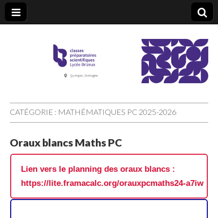
CPGE Brizeux
CATÉGORIE :
MATHÉMATIQUES PC 2025-2026
Oraux blancs Maths PC
Lien vers le planning des oraux blancs :
https://lite.framacalc.org/orauxpcmaths24-a7iw