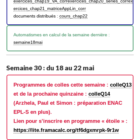
exercices_chap19_VA_corr
exercices_chap20_series_corr
ex
ercices_chap21_matriceAppLin_corr
documents distribués :
cours_chap22
Automatismes en calcul de la semaine dernière :
semaine18mai
Semaine 30 : du 18 au 22 mai
Programmes de colles cette semaine :
colleQ13
et de la prochaine quinzaine :
colleQ14
(Arzhela, Paul et Simon : préparation ENAC
EPL-S en plus).
Lien pour s’inscrire en programme « étoile » :
https://lite.framacalc.org/tf6dgxmrpk-9r1w