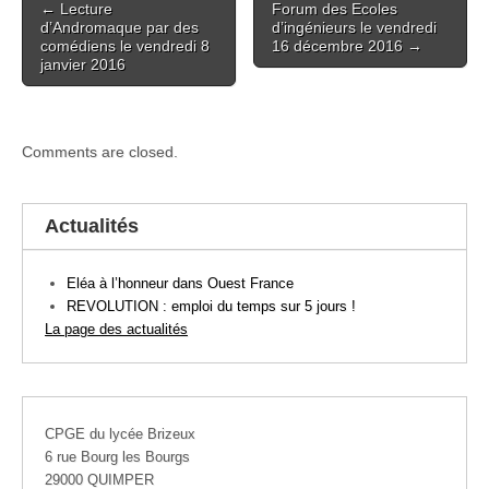
← Lecture
Forum des Ecoles
navigation
d’Andromaque par des
d’ingénieurs le vendredi
comédiens le vendredi 8
16 décembre 2016 →
janvier 2016
Comments are closed.
Actualités
Eléa à l’honneur dans Ouest France
REVOLUTION : emploi du temps sur 5 jours !
La page des actualités
CPGE du lycée Brizeux
6 rue Bourg les Bourgs
29000 QUIMPER