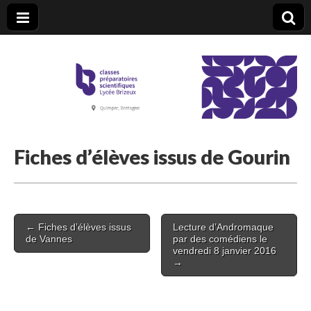
CPGE Brizeux
Fiches d’élèves issus de Gourin
Post
← Fiches d’élèves issus
Lecture d’Andromaque
navigation
de Vannes
par des comédiens le
vendredi 8 janvier 2016
→