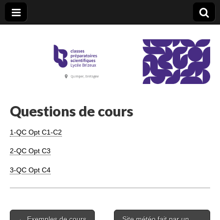
CPGE Brizeux
Questions de cours
1-QC Opt C1-C2
2-QC Opt C3
3-QC Opt C4
Post
← Exemples de cours
Site météo fait par un