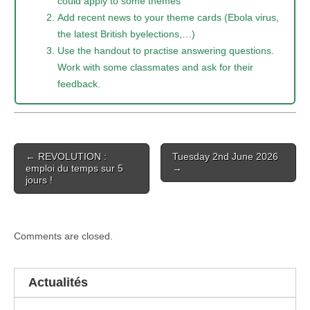
could apply to some themes
Add recent news to your theme cards (Ebola virus,
the latest British byelections,…)
Use the handout to practise answering questions.
Work with some classmates and ask for their
feedback.
Post
← REVOLUTION :
Tuesday 2nd June 2026
navigation
emploi du temps sur 5
→
jours !
Comments are closed.
Actualités