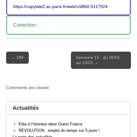
https://capytale2.ac-paris.fr/web/c/d8b0-5117924
Correction :
Post
← DM
Semaine 15 : du 06/01
navigation
au 10/01 →
Comments are closed.
Actualités
Eléa à l’honneur dans Ouest France
REVOLUTION : emploi du temps sur 5 jours !
La page des actualités