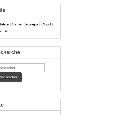
ile
tatice
|
Cahier de prépa
|
Cloud
|
bmail
cherche
hercher :
te