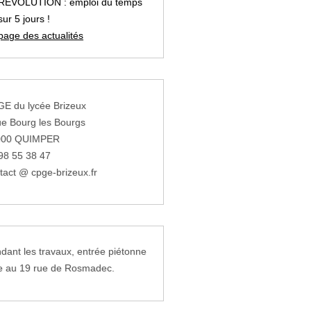
REVOLUTION : emploi du temps
sur 5 jours !
page des actualités
E du lycée Brizeux
ue Bourg les Bourgs
000 QUIMPER
98 55 38 47
tact @ cpge-brizeux.fr
dant les travaux, entrée piétonne
e au 19 rue de Rosmadec.