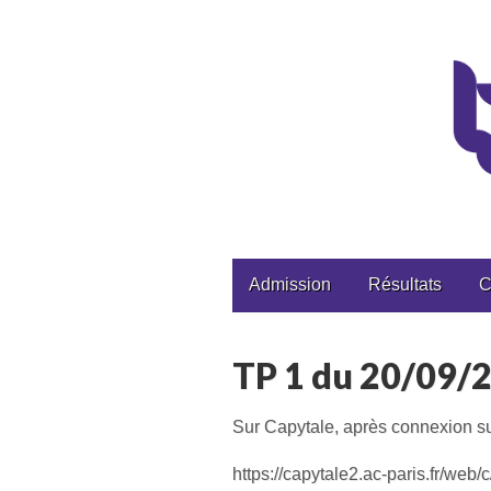
CPGE Brizeux
Main
Skip
Admission
Résultats
C
to
menu
content
TP 1 du 20/09/
Sur Capytale, après connexion su
https://capytale2.ac-paris.fr/web