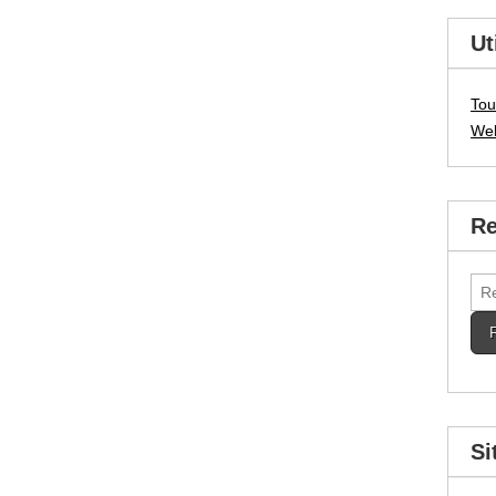
Ut
Tou
We
Re
Rec
Si