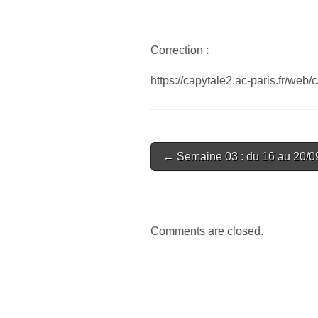
Correction :
https://capytale2.ac-paris.fr/web
Post
← Semaine 03 : du 16 au 20/0
navigation
Comments are closed.