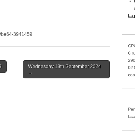
La 
/c/be64-3941459
CPG
6 r
29
9
Wednesday 18th September 2024
02 
→
con
Pen
fac