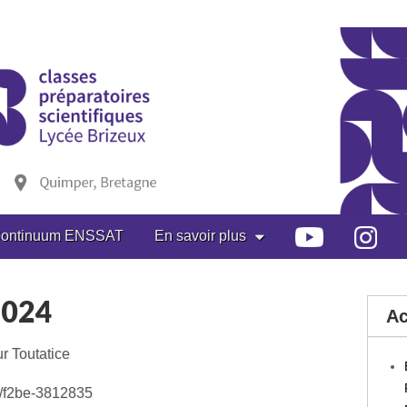
ontinuum ENSSAT
En savoir plus
2024
Ac
r Toutatice
/c/f2be-3812835