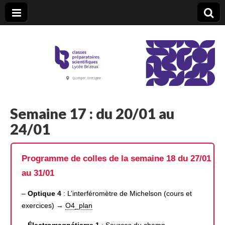
CPGE Brizeux
Semaine 17 : du 20/01 au
24/01
Programme de colles de la semaine 18 du 27/01
au 31/01
–
Optique 4
: L’interféromètre de Michelson (cours et
exercices) →
O4_plan
–
Électromagnétisme 1
: Sources du champ