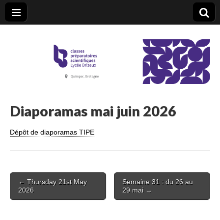
CPGE Brizeux
Diaporamas mai juin 2026
Dépôt de diaporamas TIPE
Post
← Thursday 21st May
Semaine 31 : du 26 au
navigation
2026
29 mai →