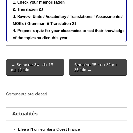
1. Check your memorisation
2. Translation 23
3.
Review
: Units / Vocabulary / Translations / Assessments /
MOEs / Grammar // Translation 21
4. Prepare a quiz for your classmates to test their knowledge
of the topics studied this year.
Post
← Semaine 34 : du 15
Semaine 35 : du 22 au
navigation
au 19 juin
26 juin →
Comments are closed.
Actualités
Eléa à l’honneur dans Ouest France