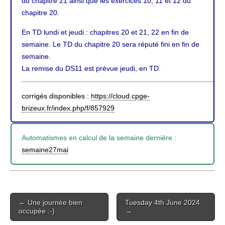
du chapitre 21 ainsi que les exercices 10, 11 et 12 du
chapitre 20.
En TD lundi et jeudi : chapitres 20 et 21, 22 en fin de
semaine. Le TD du chapitre 20 sera réputé fini en fin de
semaine.
La remise du DS11 est prévue jeudi, en TD.
corrigés disponibles :
https://cloud.cpge-
brizeux.fr/index.php/f/857929
Automatismes en calcul de la semaine dernière :
semaine27mai
Post
← Une journée bien
Tuesday 4th June 2024
navigation
occupée :-)
→