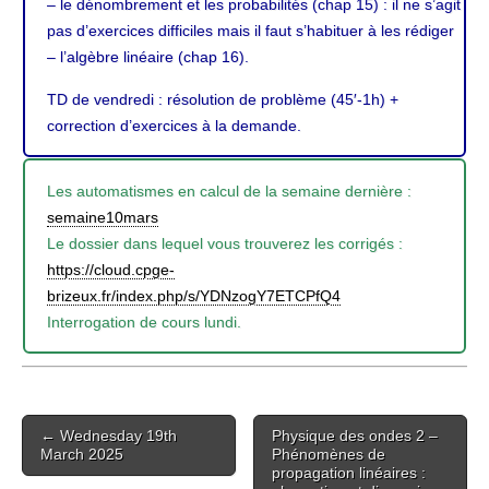
– le dénombrement et les probabilités (chap 15) : il ne s’agit
pas d’exercices difficiles mais il faut s’habituer à les rédiger
– l’algèbre linéaire (chap 16).
TD de vendredi : résolution de problème (45′-1h) +
correction d’exercices à la demande.
Les automatismes en calcul de la semaine dernière :
semaine10mars
Le dossier dans lequel vous trouverez les corrigés :
https://cloud.cpge-
brizeux.fr/index.php/s/YDNzogY7ETCPfQ4
Interrogation de cours lundi.
Post
← Wednesday 19th
Physique des ondes 2 –
navigation
March 2025
Phénomènes de
propagation linéaires :