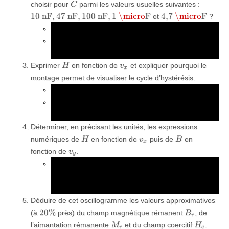
C
\SI{10
choisir pour
parmi les valeurs usuelles suivantes :
C
{nF},
\SI{4,7}
10
nF
,
47
nF
,
100
nF
,
1
\micro
F
4
,
7
\micro
F
et
?
\SI{47
{\micro
Exprimer la fonction de transfert du filtre RC.
{nF},
F}
A quelle condition la fonction de transfert du filtre
\SI{10
{nF},
RC correspond-elle à un intégrateur ?
H
v_x
\SI{1}
Exprimer
en fonction de
et expliquer pourquoi le
H
v
x
{\micr
montage permet de visualiser le cycle d’hystérésis.
F}
H
i_1
i_1
v_x
Relier
au courant
. Relier
à
.
H
i
i
v
1
1
x
Appliquer le théorème d’Ampère sur une ligne de
champ moyenne.
Déterminer, en précisant les unités, les expressions
H
v_x
B
numériques de
en fonction de
puis de
en
H
v
B
x
v_y
fonction de
.
v
y
Il s’agit de faire l’application numérique des
H
v_x
coefficients de proportionnalité entre
et
et
H
v
x
B
v_y
entre
et
.
B
v
y
Déduire de cet oscillogramme les valeurs approximatives
20\%
B_r
20%
(à
près) du champ magnétique rémanent
, de
B
r
M_r
H_c
l’aimantation rémanente
et du champ coercitif
.
M
H
r
c