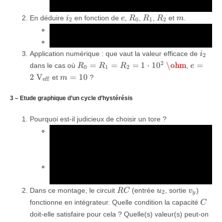
{m^2}
puis faire un pont diviseur de tension.
i_2
e
R_0
R_1
R_2
m
En déduire
en fonction de
,
,
,
et
.
i
e
R
R
R
m
2
0
1
2
v_2
Que vaut la tension
?
v
2
Utiliser la loi d’Ohm.
i_2
Application numérique : que vaut la valeur efficace de
i
2
R_0 =
e =
2
=
=
=
1
⋅
1
0
\ohm
=
dans le cas où
,
R
R
R
e
0
1
2
R_1 =
\SI{2}
m
2
V
=
10
et
?
m
eff
R_2 =
{V_{eff
=
\SI{1e2}
10
3 – Etude graphique d’un cycle d’hystérésis
{\ohm}
Pourquoi est-il judicieux de choisir un tore ?
Prendre sous les yeux la simulation des lignes de
champ dans un circuit magnétique sans entrefer
(chapitre électromagnétisme 4).
A quels endroits ont lieu les fuites de ligne de
champ ?
RC
u_2
v_y
Dans ce montage, le circuit
(entrée
, sortie
)
RC
u
v
2
y
C
fonctionne en intégrateur. Quelle condition la capacité
C
doit-elle satisfaire pour cela ? Quelle(s) valeur(s) peut-on