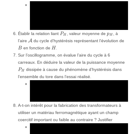
v_x
v_y
Lire graphiquement les tensions
et
v
v
x
y
correspondant au champ rémanent et à l’excitation
coercitive puis les convertir avec les résultats de la
question précédente.
P_H
p_H
Établir la relation liant
, valeur moyenne de
, à
P
p
H
H
\mathcal{A}
B
A
l’aire
du cycle d’hystérésis représentant l’évolution de
H
en fonction de
.
B
H
Sur l’oscillogramme, on évalue l’aire du cycle à 6
P_
carreaux. En déduire la valeur de la puissance moyenne
dissipée à cause du phénomène d’hystérésis dans
P
H
l’ensemble du tore dans l’essai réalisé.
Utiliser les relations des questions précédentes
V^2
A.m^{
2
pour convertir l’aire en carreaux en
puis en
V
−
1
.
.
.
A
m
T
A-t-on intérêt pour la fabrication des transformateurs à
utiliser un matériau ferromagnétique ayant un champ
coercitif important ou faible au contraire ? Justifier
L’aire du cycle d’hystérésis doit-elle être faible ou
importante pour réduire les pertes ?