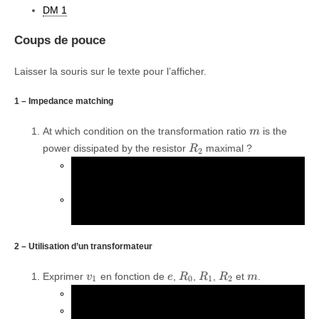
DM 1
Coups de pouce
Laisser la souris sur le texte pour l’afficher.
1 – Impedance matching
m
At which condition on the transformation ratio
is the
m
R_2
power dissipated by the resistor
maximal ?
R
2
R_2
Quelle est la tension aux bornes de
(en fonction
R
2
R_1
R_2
m
e
de
,
,
et
) ?
R
R
m
e
1
2
Ramener le primaire au secondaire puis effectuer
un pont diviseur de tension.
2 – Utilisation d’un transformateur
v_1
e
R_0
R_1
R_2
m
Exprimer
en fonction de
,
,
,
et
.
v
e
R
R
R
m
1
0
1
2
Ramener le secondaire au primaire.
\frac{R_2}
r_1
R
2
Associer les deux résistances
et
en parallèle
r
1
2
m