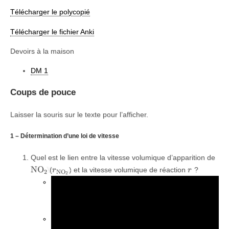
Télécharger le polycopié
Télécharger le fichier Anki
Devoirs à la maison
DM 1
Coups de pouce
Laisser la souris sur le texte pour l’afficher.
1 – Détermination d’une loi de vitesse
\c
Quel est le lien entre la vitesse volumique d’apparition de
r_{\ce{NO2}}
r
NO
(
) et la vitesse volumique de réaction
?
X
r
r
2
NO
X
2
\ce{N
Quel lien y a-t-il entre la quantité de matière de
\xi
\ce{[
NO
et l’avancement
? Entre la concentration
X
ξ
2
\frac{\xi}
ξ
[
NO
]
et l’avancement volumique
?
X
2
V
{V}
Faire un tableau d’avancement pour répondre au