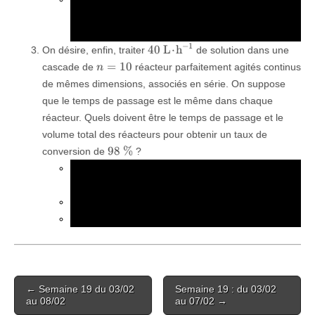
k_\tex
en sortie, le temps de passage et la constante
k
app
.
\SI{40}
−
1
40
L
⋅
h
On désire, enfin, traiter
de solution dans une
{L.h^{-1}}
n=10
=
10
cascade de
réacteur parfaitement agités continus
n
de mêmes dimensions, associés en série. On suppose
que le temps de passage est le même dans chaque
réacteur. Quels doivent être le temps de passage et le
volume total des réacteurs pour obtenir un taux de
\SI{98}
98
%
conversion de
?
{\%}
Reprendre le résultat précédent et l’appliquer entre
i
i+1
+
1
un réacteur
et un réacteur
.
i
i
(\ce{[E]}_i)_{i\in
(
[
E
]
)
Quelle est la nature de la suite
?
N
∗
∈
i
i
\mathbb{N}^*}
\ce{[E]}_{10}
\ce{[E]}_0
k_{\text{app}
\tau
[
E
]
[
E
]
Exprimer
en fonction de
,
et
.
k
τ
app
10
0
Post
← Semaine 19 du 03/02
Semaine 19 : du 03/02
navigation
au 08/02
au 07/02 →