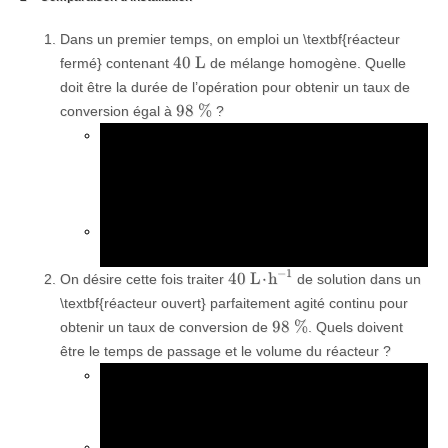
Dans un premier temps, on emploi un \textbf{réacteur
\SI{40}
40
L
fermé} contenant
de mélange homogène. Quelle
{L}
doit être la durée de l’opération pour obtenir un taux de
\SI{98}
98
%
conversion égal à
?
{\%}
Relier la vitesse volumique de réaction à la
concentration d’ester de deux façons : grâce en
faisant intervenir le coefficient stœchiométrique et
en utilisant le fait que la réaction est d’ordre 1.
Résoudre l’équation différentielle pour exprimer la
concentration d’ester en fonction du temps.
\SI{40}
−
1
40
L
⋅
h
On désire cette fois traiter
de solution dans un
{L.h^{-1}}
\textbf{réacteur ouvert} parfaitement agité continu pour
\SI{98}
98
%
obtenir un taux de conversion de
. Quels doivent
{\%}
être le temps de passage et le volume du réacteur ?
Faire un bilan de matière en ester sur un système
{\text{ré
fermé constitué à partir du système ouvert
r
ˊ
e
acteur
.
Relier la concentration en entrée, la concentration