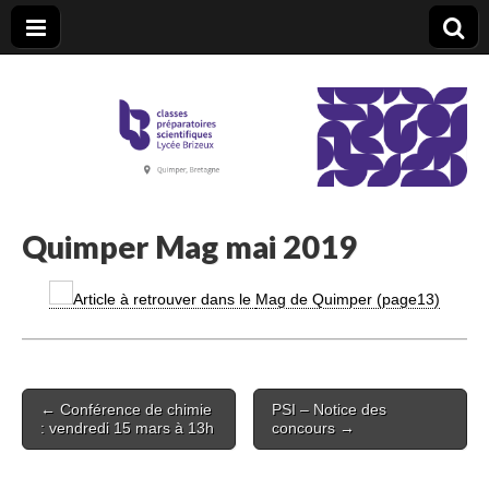
CPGE Brizeux
Quimper Mag mai 2019
Article à retrouver dans le
M
ag de Quimper (page13)
Post
← Conférence de chimie
PSI – Notice des
navigation
: vendredi 15 mars à 13h
concours →