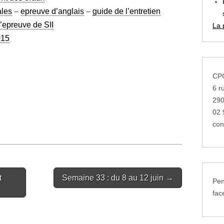
ales
–
epreuve d’anglais
–
guide de l’entretien
l’epreuve de SII
La 
015
CPG
6 r
29
02 
con
t
Semaine 33 : du 8 au 12 juin →
Pen
fac