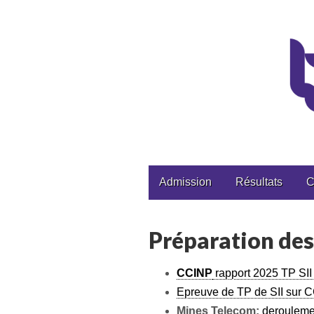
CPGE Brizeux
Main
Skip
Admission
Résultats
C
to
menu
content
Préparation des
CCINP
rapport 2025 TP SI
Epreuve de TP de SII sur 
Mines Telecom:
derouleme