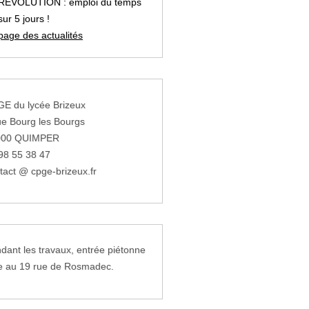
REVOLUTION : emploi du temps
sur 5 jours !
page des actualités
E du lycée Brizeux
ue Bourg les Bourgs
000 QUIMPER
98 55 38 47
tact @ cpge-brizeux.fr
dant les travaux, entrée piétonne
e au 19 rue de Rosmadec.