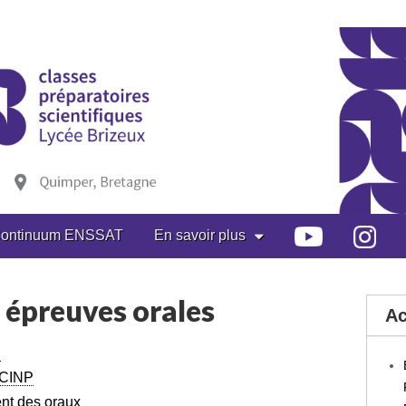
ontinuum ENSSAT
En savoir plus
 épreuves orales
Ac
I
CCINP
nt des oraux