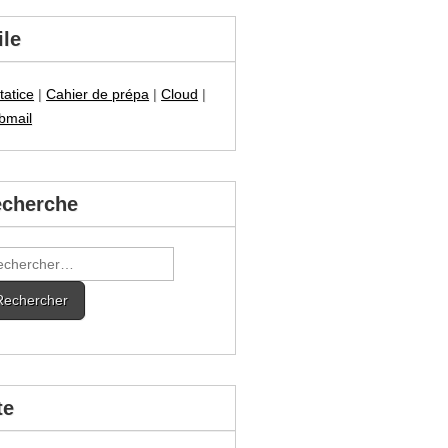
ile
tatice
|
Cahier de prépa
|
Cloud
|
bmail
cherche
hercher :
te