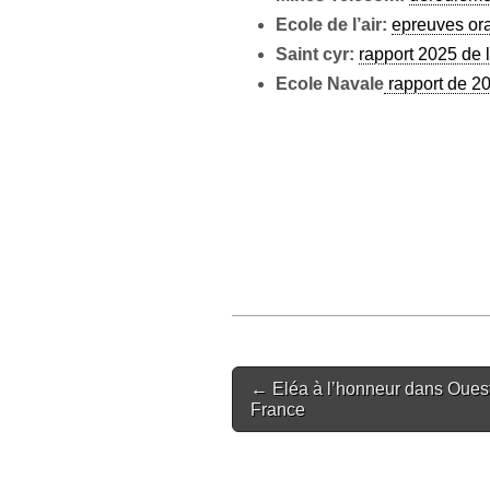
Ecole de l’air:
epreuves or
Saint cyr:
rapport 2025 de 
Ecole Navale
rapport de 2
Post
← Eléa à l’honneur dans Oues
navigation
France