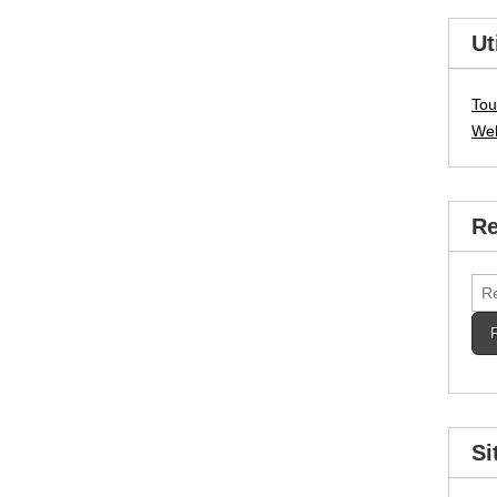
Ut
Tou
We
Re
Rec
Si