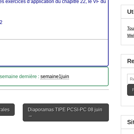
es exercices d’application du chapitre 22, le VF du
Ut
22
Tou
We
Re
 semaine dernière :
semaine1juin
Rec
rales
Diaporamas TIPE PCSI-PC 08 juin
→
Si