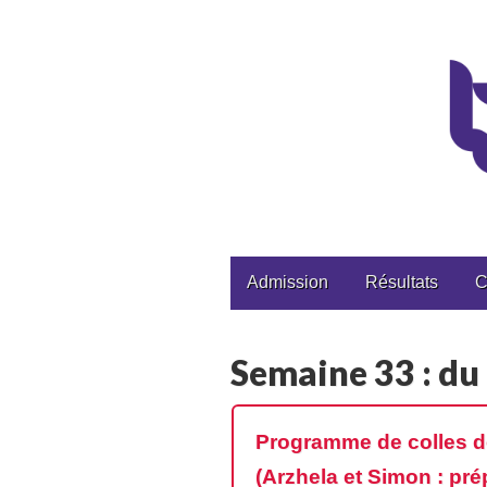
CPGE Brizeux
Main
Skip
Admission
Résultats
C
to
menu
content
Semaine 33 : du 
Programme de colles de
(Arzhela et Simon : pr