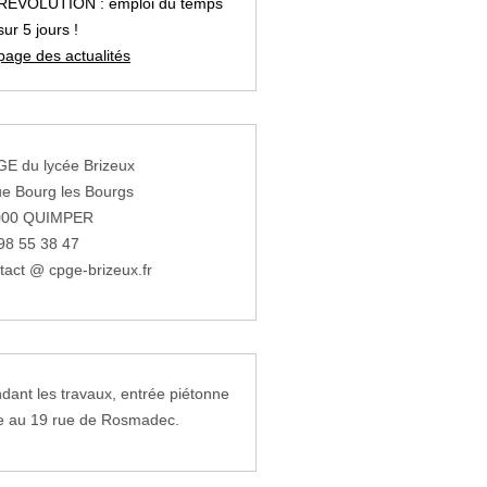
REVOLUTION : emploi du temps
sur 5 jours !
page des actualités
E du lycée Brizeux
ue Bourg les Bourgs
000 QUIMPER
98 55 38 47
tact @ cpge-brizeux.fr
dant les travaux, entrée piétonne
e au 19 rue de Rosmadec.