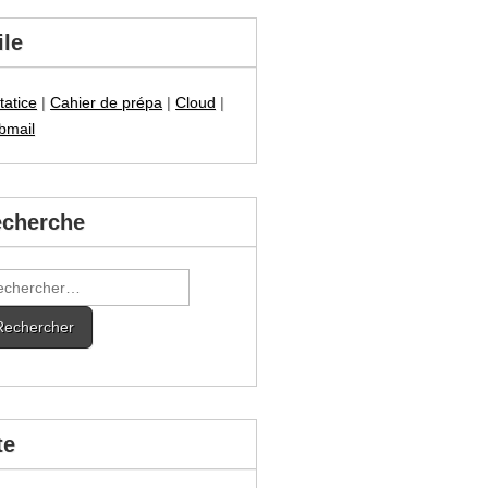
ile
tatice
|
Cahier de prépa
|
Cloud
|
bmail
cherche
hercher :
te