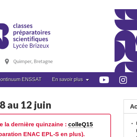
ontinuum ENSSAT
En savoir plus
8 au 12 juin
Ac
 la dernière quinzaine :
colleQ15
éparation ENAC EPL-S en plus).