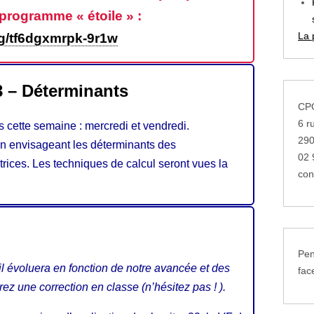
 programme « étoile » :
La 
org/tf6dgxmrpk-9r1w
3 – Déterminants
CPG
6 r
cette semaine : mercredi et vendredi.
29
en envisageant les déterminants des
02 
ices. Les techniques de calcul seront vues la
con
Pen
il évoluera en fonction de notre avancée et des
fac
z une correction en classe (n’hésitez pas ! ).