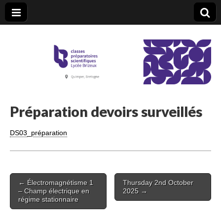
CPGE Brizeux
Préparation devoirs surveillés
DS03_préparation
Post
← Électromagnétisme 1
Thursday 2nd October
navigation
– Champ électrique en
2025 →
régime stationnaire