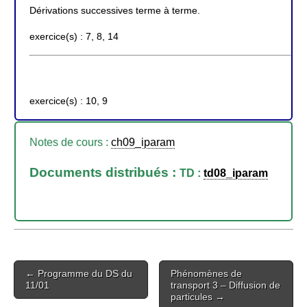
Dérivations successives terme à terme.
exercice(s) : 7, 8, 14
exercice(s) : 10, 9
Notes de cours :
ch09_iparam
Documents distribués :
TD :
td08_iparam
Post
← Programme du DS du
Phénomènes de
navigation
11/01
transport 3 – Diffusion de
particules →