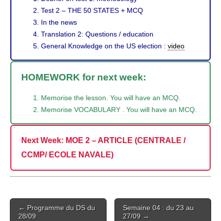
Test 2 – THE 50 STATES + MCQ
In the news
Translation 2: Questions / education
General Knowledge on the US election :
video
HOMEWORK for next week:
Memorise the lesson. You will have an MCQ.
Memorise VOCABULARY . You will have an MCQ.
Next Week:
MOE 2 – ARTICLE (CENTRALE /
CCMP/ ECOLE NAVALE)
Post
← Programme du DS du
Semaine 04 : du 23 au
navigation
28/09
27/09 →