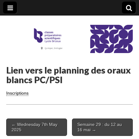
CPGE Brizeux
Lien vers le planning des oraux
blancs PC/PSI
Inscriptions
Post
← Wednesday 7th May
Semaine 29 : du 12 au
navigation
2025
16 mai →