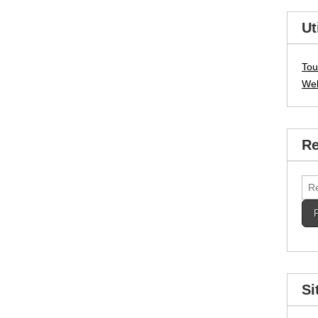
Ut
Tou
We
Re
Rec
Si