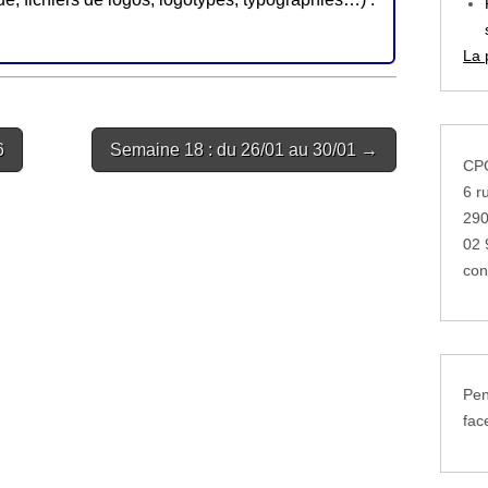
La 
6
Semaine 18 : du 26/01 au 30/01 →
CPG
6 r
29
02 
con
Pen
fac