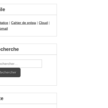
ile
tatice
|
Cahier de prépa
|
Cloud
|
bmail
cherche
hercher :
te