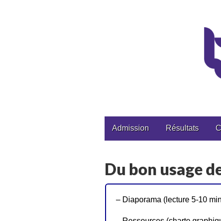
CPGE Brizeux
Main
Skip
Admission
Résultats
C
to
menu
content
Du bon usage de
– Diaporama (lecture 5-10 min
– Ressources (charte graphiqu