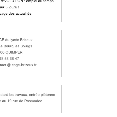
REVOLUTION : emploi du temps
sur 5 jours !
page des actualités
E du lycée Brizeux
ue Bourg les Bourgs
000 QUIMPER
98 55 38 47
tact @ cpge-brizeux.fr
dant les travaux, entrée piétonne
e au 19 rue de Rosmadec.