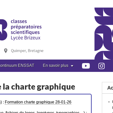
ontinuum ENSSAT
En savoir plus
 la charte graphique
Ac
) :
Formation charte graphique 28-01-26
e, fichiers de logos, logotypes, typographies…) :