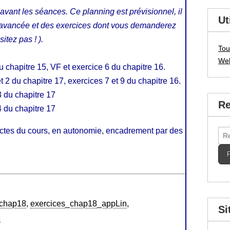
avant les séances. Ce planning est prévisionnel, il
Ut
e avancée et des exercices dont vous demanderez
itez pas ! ).
Tou
We
u chapitre 15, VF et exercice 6 du chapitre 16.
t 2 du chapitre 17, exercices 7 et 9 du chapitre 16.
3 du chapitre 17
Re
4 du chapitre 17
rectes du cours, en autonomie, encadrement par des
Rec
_chap18
,
exercices_chap18_appLin
,
Si
n