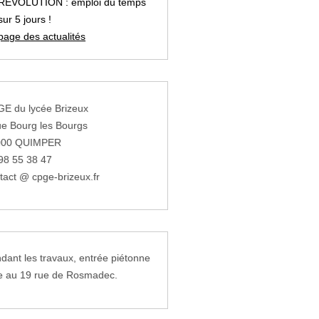
REVOLUTION : emploi du temps
sur 5 jours !
page des actualités
E du lycée Brizeux
ue Bourg les Bourgs
000 QUIMPER
98 55 38 47
tact @ cpge-brizeux.fr
dant les travaux, entrée piétonne
e au 19 rue de Rosmadec.