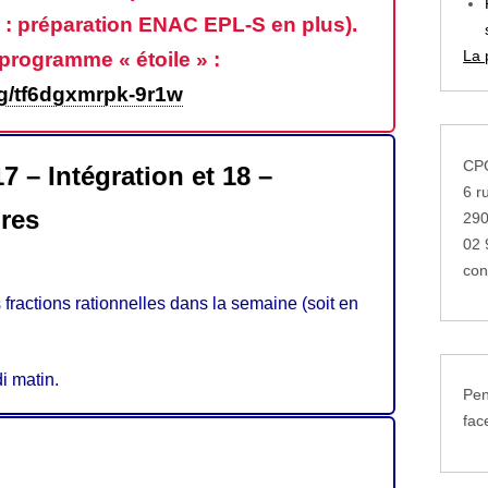
n : préparation ENAC EPL-S en plus).
La 
 programme « étoile » :
org/tf6dgxmrpk-9r1w
CPG
7 – Intégration et 18 –
6 r
ires
29
02 
con
 fractions rationnelles dans la semaine (soit en
i matin.
Pen
fac