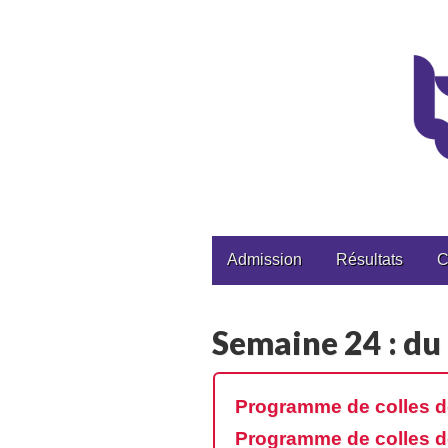
CPGE Brizeux
Main
Skip
Admission
Résultats
C
to
menu
content
Semaine 24 : du
Programme de colles d
Programme de colles d