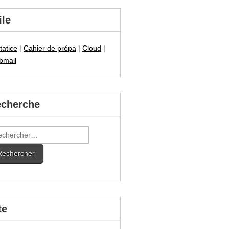
ile
tatice
|
Cahier de prépa
|
Cloud
|
bmail
cherche
hercher :
te