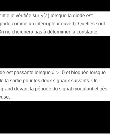
e de potentiel aux bornes d’un fil ?
s(t)
(
)
ntielle vérifiée sur
s
t
lorsque la diode est
mporte comme un interrupteur ouvert). Quelles sont
On ne cherchera pas à déterminer la constante.
en remplaçant la diode par un interrupteur ouvert.
assant dans le circuit.
on entre tension et courant pour un condensateur et la
quation différentielle demandée.
i>0
s(t)>e(t)
>
0
diode est passante lorsque
i
et bloquée lorsque
e de la sortie pour les deux signaux suivants. On
 grand devant la période du signal modulant et très
euse.
s
e
s
s
us grand que
s
. Lorsque
e
est plus petit que
s
,
s
ment.
s
e
s
s
le suit. Lorsque
e
diminue,
s
décroit doucement.
e
ent l’enveloppe de
e
.