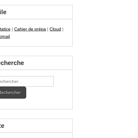
ile
tatice
|
Cahier de prépa
|
Cloud
|
bmail
cherche
hercher :
te