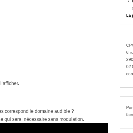
La 
CPG
6 r
29
02 
con
l’afficher.
Pen
es correspond le domaine audible ?
fac
nne qui serai nécessaire sans modulation.
-elle une onde électromagnétique ou une onde