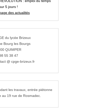
REVOLUTION : emploi du temps
sur 5 jours !
page des actualités
E du lycée Brizeux
ue Bourg les Bourgs
000 QUIMPER
98 55 38 47
tact @ cpge-brizeux.fr
dant les travaux, entrée piétonne
e au 19 rue de Rosmadec.