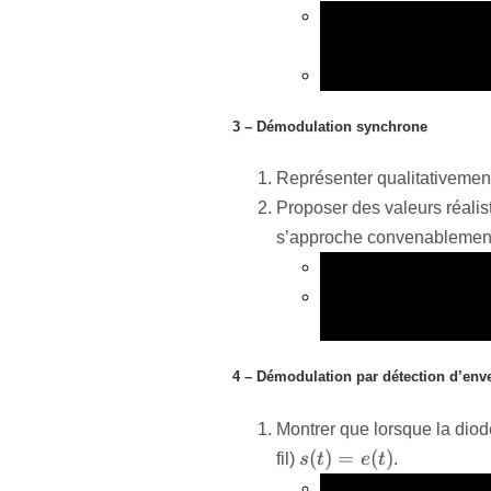
Parmi les montages vu
j\omega
de
jω
et négative ?
La fonction de transfe
3 – Démodulation synchrone
Représenter qualitativemen
Proposer des valeurs réali
s’approche convenablement
Dans quelles plages d
Quelles relations (supé
devant) doit vérifier 
4 – Démodulation par détection d’env
Montrer que lorsque la diod
s(t)=e(t)
(
)
=
(
)
fil)
s
t
e
t
.
Redessiner le schéma 