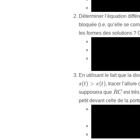
Quelle est la différenc
Déterminer l’équation différe
bloquée (i.e. qu’elle se co
les formes des solutions ? 
Redessiner le schéma 
Introduire le courant p
En utilisant la relati
loi d’Ohm, obtenir l’é
En utilisant le fait que la 
(
)
>
(
)
s
t
e
t
, tracer l’allur
RC
supposera que
RC
est très
petit devant celle de la port
e
e
ne peut pas être pl
décroit exponentielle
e
Lorsque
e
augmente,
s
s
suit approximativem