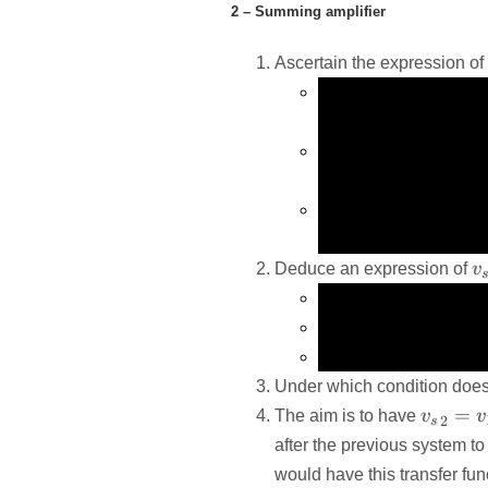
2 – Summing amplifier
Ascertain the expression of
Utiliser la loi des nœ
l’ALI.
Écrire la loi des nœu
courants par son expre
Quelle différence de p
v_1
v_2
v_
fonction de
v
,
v
,
v
1
2
s
v
Deduce an expression of
v
V
Que peut-on dire de
V
Le montage est-il stab
Que vaut l’entrée diffé
Under which condition doe
{v_s}
=
The aim is to have
v
v
2
s
after the previous system to
would have this transfer fun