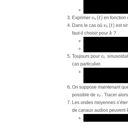
sonore ? Quelle est la
Quelle sont les fréqu
v_s(t)
(
)
Exprimer
v
t
en fonction
s
v_{e}
(
)
Dans le cas où
v
t
est si
e
(t)
k
faut-il choisir pour
k
?
Tracer l’allure signal
Que valent le maximu
v_{e}
Toujours pour
v
sinusoïdal
e
cas particulier.
Linéariser l’expressi
à un « pic » sur le spe
On suppose maintenant qu
v_e
possible de
v
. Tracer alor
e
Les ondes moyennes s’éten
de canaux audios peuvent ê
À partir de la questi