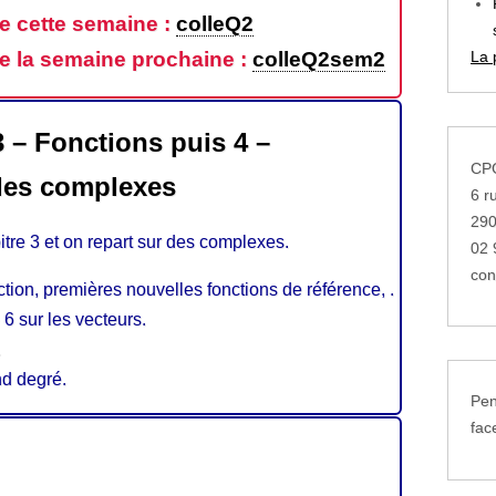
e cette semaine :
colleQ2
e la semaine prochaine :
colleQ2sem2
La 
3 – Fonctions puis 4 –
CPG
les complexes
6 r
29
itre 3 et on repart sur des complexes.
02 
con
ction, premières nouvelles fonctions de référence, .
 6 sur les vecteurs.
.
nd degré.
Pen
fac