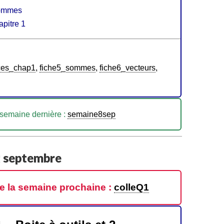
 sommes
apitre 1
ces_chap1
,
fiche5_sommes
,
fiche6_vecteurs
,
 semaine dernière :
semaine8sep
2 septembre
e la semaine prochaine :
colleQ1