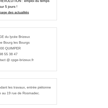
REVOLUTION : emploi du temps
sur 5 jours !
page des actualités
E du lycée Brizeux
ue Bourg les Bourgs
000 QUIMPER
98 55 38 47
tact @ cpge-brizeux.fr
dant les travaux, entrée piétonne
e au 19 rue de Rosmadec.