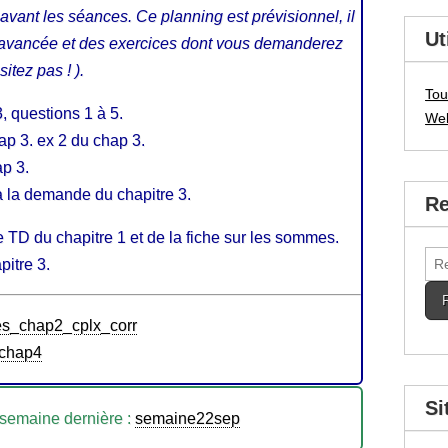
avant les séances. Ce planning est prévisionnel, il
Ut
e avancée et des exercices dont vous demanderez
itez pas ! ).
Tou
, questions 1 à 5.
We
ap 3. ex 2 du chap 3.
p 3.
à la demande du chapitre 3.
Re
de TD du chapitre 1 et de la fiche sur les sommes.
Rec
pitre 3.
es_chap2_cplx_corr
_chap4
Si
 semaine dernière :
semaine22sep