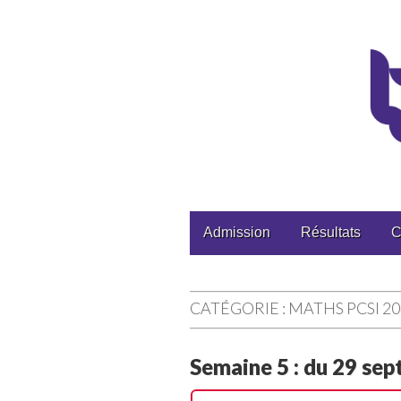
CPGE Brizeux
Main
Skip
Admission
Résultats
C
to
menu
content
CATÉGORIE :
MATHS PCSI 20
Semaine 5 : du 29 se