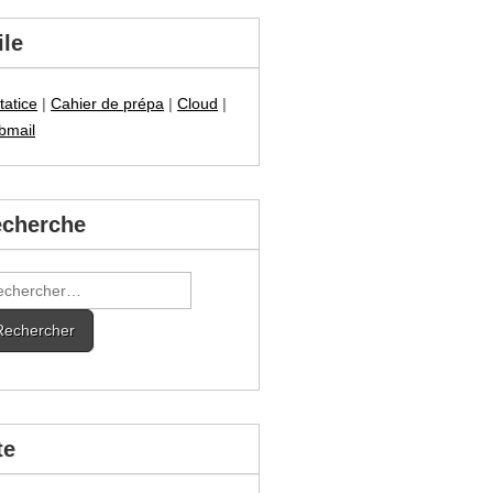
ile
tatice
|
Cahier de prépa
|
Cloud
|
bmail
cherche
hercher :
te